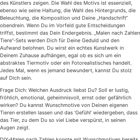
des Künstlers zeigen. Die Wahl des Motivs ist essenziell,
ebenso wie seine Haltung, die Wahl des Hintergrunds, die
Beleuchtung, die Komposition und Deine „Handschrift“
obendrein. Wenn Du im Vorfeld gute Entscheidungen
triffst, bestimmt das Dein Endergebnis. „Malen nach Zahlen
Tiere”-Sets werden Dich für Deine Geduld und den
Aufwand belohnen. Du wirst ein echtes Kunstwerk in
Deinem Zuhause aufhängen, egal ob es sich um ein
abstraktes Tiermotiv oder ein Fotorealistisches handelt.
Jedes Mal, wenn es jemand bewundert, kannst Du stolz
auf Dich sein.
Frage Dich: Welchen Ausdruck liebst Du? Soll er lustig,
fröhlich, emotional, geheimnisvoll, ernst oder gefährlich
wirken? Du kannst Wunschmotive von Deinen eigenen
Tieren erstellen lassen und das ‘Gefühl’ wiedergeben, dass
das Tier, zu dem Du so viel Liebe verspürst, in seinen
Augen zeigt.
DIY-Malen nach Zahlen konnte mit Wunschmotiven bereits